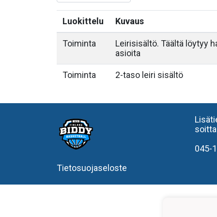
Luokittelu
Kuvaus
Toiminta
Leirisisältö. Täältä löytyy ha
asioita
Toiminta
2-taso leiri sisältö
Lisät
soitt
045-1
Tietosuojaseloste