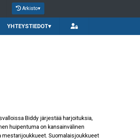
Arkisto
▾
YHTEYSTIEDOT
▾
valloissa Biddy järjestää harjoituksia,
ittainen huipentuma on kansainvälinen
sa mestarijoukkueet. Suomalaisjoukkueet