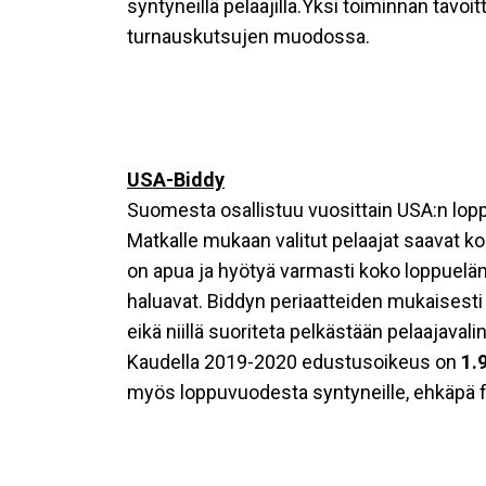
syntyneillä pelaajilla.Yksi toiminnan tavoi
turnauskutsujen muodossa.
USA-Biddy
Suomesta osallistuu vuosittain USA:n lopp
Matkalle mukaan valitut pelaajat saavat ko
on apua ja hyötyä varmasti koko loppuelämäk
haluavat. Biddyn periaatteiden mukaisesti 
eikä niillä suoriteta pelkästään pelaajavali
Kaudella 2019-2020 edustusoikeus on
1.
myös loppuvuodesta syntyneille, ehkäpä f