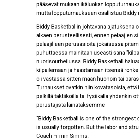
pääsevät mukaan ikäluokan lopputurnauksee
mutta lopputurnaukseen osallistuu Biddy m
Biddy Basketballin johtavana ajatuksena on 
alkaen perusteellisesti, ennen pelaajien 
pelaajilleen perusasioita jokaisessa pitä
puhuttaessa mainitaan useasti sana "kilp
nuorisourheilussa. Biddy Basketball haluaa
kilpailemaan ja haastamaan itsensä rohkea
oli vastassa sitten maan huonoin tai paras 
Turnaukset ovatkin niin kovatasoisia, että il
pelkillä taktiikoilla tai fysiikalla yhdenk
perustajista lainataksemme
"Biddy Basketball is one of the strongest 
is usually forgotten. But the labor and str
Coach Firmin Simms.