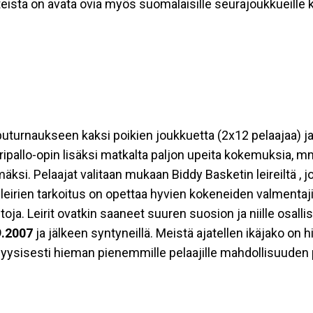
tteista on avata ovia myös suomalaisille seurajoukkueille k
uturnaukseen kaksi poikien joukkuetta (2x12 pelaajaa) ja 
ripallo-opin lisäksi matkalta paljon upeita kokemuksia, m
si. Pelaajat valitaan mukaan Biddy Basketin leireiltä , jo
leirien tarkoitus on opettaa hyvien kokeneiden valmentajie
ntoja. Leirit ovatkin saaneet suuren suosion ja niille osal
9.2007
ja jälkeen syntyneillä. Meistä ajatellen ikäjako on 
yysisesti hieman pienemmille pelaajille mahdollisuuden p