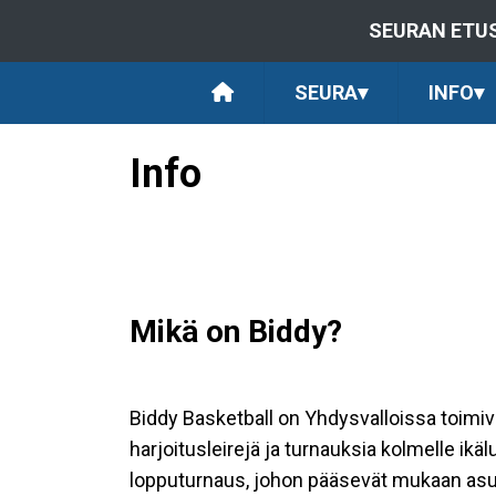
SEURAN ETU
SEURA
▾
INFO
▾
Info
Mikä on Biddy?
Biddy Basketball on Yhdysvalloissa toimiva 
harjoitusleirejä ja turnauksia kolmelle ikälu
lopputurnaus, johon pääsevät mukaan asu