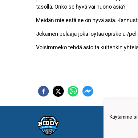
tasolla. Onko se hyvä vai huono asia?
Meidän mielestä se on hyvä asia. Kannust
Jokainen pelaaja joka löytää opiskelu /pe
Voisimmeko tehdä asioita kuitenkin yhtei
Lisät
Käytämme siv
soitt
045-1