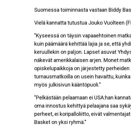
Suomessa toiminnasta vastaan Biddy Baske
Vielä kannatta tutustua Jouko Vuolteen 
"Kyseessä on täysin vapaaehtoinen matka. 
kuin päämäärä kehittää lajia ja se, että yh
keruullekin on paljon. Lapset asuvat Yhdys
näkevät amerikkalaisen arjen. Monet matk
opiskelupaikkoja on järjestetty perheiden 
turnausmatkoilla on usein havaittu, kuinka 
myös julkisivun kääntöpuoli."
"Pelkästään pelaamaan ei USA:han kannata 
oma innostus kehittyä pelaajana saa sykäy
perheet, ei koripalloliitto, eivät valmenta
Basket on yksi ryhmä."