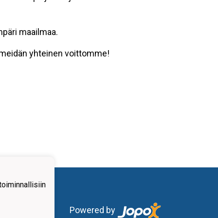
mpäri maailmaa.
on meidän yhteinen voittomme!
iminnallisiin
Powered by