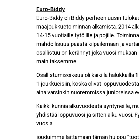
Euro-Biddy
Euro-Biddy
oli
Biddy perheen uusin tulokas 
maajoukkuetoiminnan alkamista. 2014 alka
14-15 vuotiaille tytöillle ja pojille. Toim
mahdollisuus päästä kilpailemaan ja vert
osallistuu on kerännyt joka vuosi mukaan
mainitaksemme.
Osallistumisoikeus oli kaikilla halukkailla
1
1 joukkueisiin, koska olivat loppuvuodest
aina varsinkin nuoremmissa junioreissa ed
Kaikki kunnia alkuvuodesta syntyneille, m
yhdistää loppuvuosi ja sitten alku vuosi. F
vuosia..
jouduimme laittamaan tämän huippu "tuottee