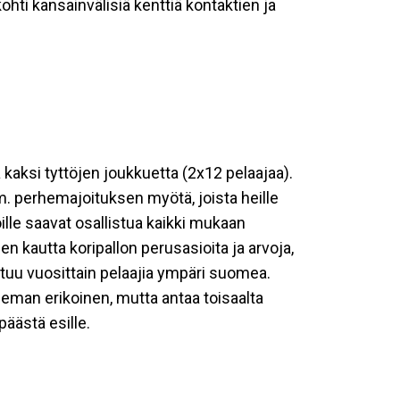
ohti kansainvälisiä kenttiä kontaktien ja
kaksi tyttöjen joukkuetta (2x12 pelaajaa).
m. perhemajoituksen myötä, joista heille
ille saavat osallistua kaikki mukaan
n kautta koripallon perusasioita ja arvoja,
listuu vuosittain pelaajia ympäri suomea.
hieman erikoinen, mutta antaa toisaalta
äästä esille.