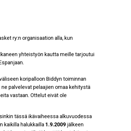
sket ry:n organisaation alla, kun
aneen yhteistyön kautta meille tarjoutui
Espanjaan.
nväliseen koripalloon Biddyn toiminnan
ttä ne palvelevat pelaajien omaa kehitystä
ta vastaan. Ottelut eivät ole
rsinkin tässä ikävaiheessa alkuvuodessa
kaikilla halukkailla
1.9.2009
jälkeen