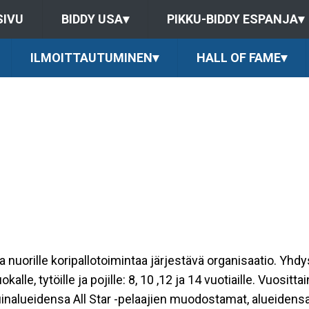
SIVU
BIDDY USA
▾
PIKKU-BIDDY ESPANJA
▾
ILMOITTAUTUMINEN
▾
HALL OF FAME
▾
nuorille koripallotoimintaa järjestävä organisaatio. Yhdys
okalle, tytöille ja pojille: 8, 10 ,12 ja 14 vuotiaille. Vuos
inalueidensa All Star -pelaajien muodostamat, alueiden