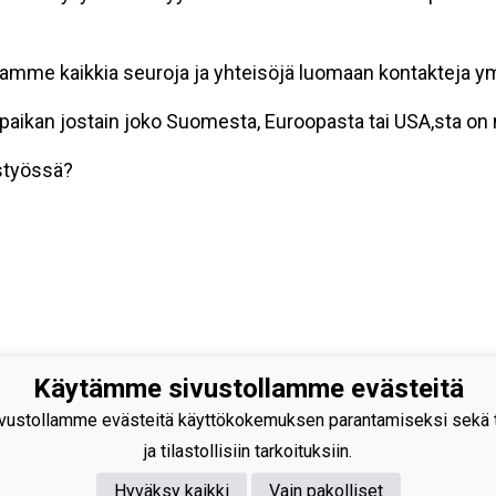
amme kaikkia seuroja ja yhteisöjä luomaan kontakteja y
lipaikan jostain joko Suomesta, Euroopasta tai USA,sta 
styössä?
Käytämme sivustollamme evästeitä
ietoja yhdistyksen toiminnasta saat
ustollamme evästeitä käyttökokemuksen parantamiseksi sekä to
amalla
ja tilastollisiin tarkoituksiin.
212170 Pekka Hartikainen
Hyväksy kaikki
Vain pakolliset