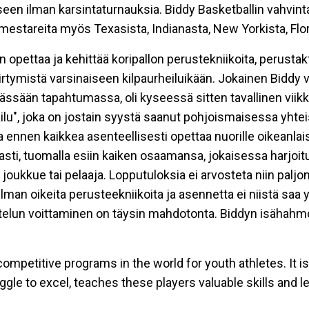
n ilman karsintaturnauksia. Biddy Basketballin vahvinta
estareita myös Texasista, Indianasta, New Yorkista, Flor
opettaa ja kehittää koripallon perustekniikoita, perustakt
siirtymistä varsinaiseen kilpaurheiluikään. Jokainen Bidd
mässään tapahtumassa, oli kyseessä sitten tavallinen viik
ailu", joka on jostain syystä saanut pohjoismaisessa yh
 ennen kaikkea asenteellisesti opettaa nuorille oikeanlaist
sti, tuomalla esiin kaiken osaamansa, jokaisessa harjoit
joukkue tai pelaaja. Lopputuloksia ei arvosteta niin paljon
man oikeita perusteekniikoita ja asennetta ei niistä saa yhtä
in ottelun voittaminen on täysin mahdotonta. Biddyn isähah
competitive programs in the world for youth athletes. It i
uggle to excel, teaches these players valuable skills and l