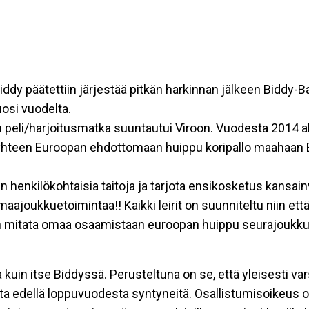
ddy päätettiin järjestää pitkän harkinnan jälkeen Biddy-Ba
osi vuodelta.
peli/harjoitusmatka suuntautui Viroon. Vuodesta 2014 alk
 yhteen Euroopan ehdottomaan huippu koripallo maahaan 
n henkilökohtaisia taitoja ja tarjota ensikosketus kansai
e maajoukkuetoimintaa!! Kaikki leirit on suunniteltu niin e
den mitata omaa osaamistaan euroopan huippu seurajoukkuei
uin itse Biddyssä. Perusteltuna on se, että yleisesti va
ta edellä loppuvuodesta syntyneitä. Osallistumisoikeus on 