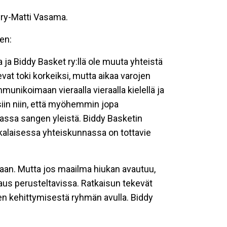
yry-Matti Vasama.
en:
ja Biddy Basket ry:llä ole muuta yhteistä
vat toki korkeiksi, mutta aikaa varojen
munikoimaan vieraalla vieraalla kielellä ja
iin niin, että myöhemmin jopa
massa sangen yleistä. Biddy Basketin
ikkalaisessa yhteiskunnassa on tottavie
kaan. Mutta jos maailma hiukan avautuu,
saus perusteltavissa. Ratkaisun tekevät
iden kehittymisestä ryhmän avulla. Biddy