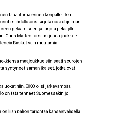
linen tapahtuma ennen koripalloliiton
tunut mahdollisuus tarjota uusi ohjelman
screen pelaamiseen ja tarjota pelaajille
aan. Chus Matteo turnaus johon joukkue
alencia Basket vain muutamia
äluokkiensa maajoukkueisiin saati seurojen
ta syntyneet saman ikäiset, jotka ovat
äluokat niin, EIKÖ olisi järkevämpää
pallo on tätä tehneet Suomessakin jo
n liian paljon tarjontaa kansainvälisellä