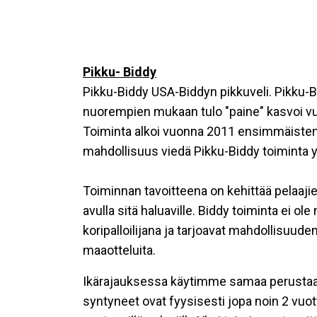
Pikku- Biddy
Pikku-Biddy USA-Biddyn pikkuveli. Pikku-Bi
nuorempien mukaan tulo "paine" kasvoi vu
Toiminta alkoi vuonna 2011 ensimmäisten 
mahdollisuus viedä Pikku-Biddy toiminta
Toiminnan tavoitteena on kehittää pelaajie
avulla sitä haluaville. Biddy toiminta ei ol
koripalloilijana ja tarjoavat mahdollisuu
maaotteluita.
Ikärajauksessa käytimme samaa perustaa k
syntyneet ovat fyysisesti jopa noin 2 vuot