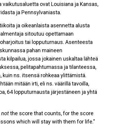
 vaikutusaluetta ovat Louisiana ja Kansas,
idasta ja Pennsylvaniasta.
iikoita ja oikeanlaista asennetta alusta
y valmentaja sitoutuu opettamaan
koharjoitus tai lopputurnaus. Asenteesta
teiskunnassa pahan maineen
a kilpailua, jossa jokainen uskaltaa lähteä
uksessa, pelitapahtumassa ja tilanteessa,
, kuin ns. itsensä rohkeaa ylittämistä.
än mitään irti, eli ns. väärillä tavoilla,
moa, 64 lopputurnausta järjestäneen ja yhtä
s
not
the score that counts, for the score
essons which will stay with them for life."