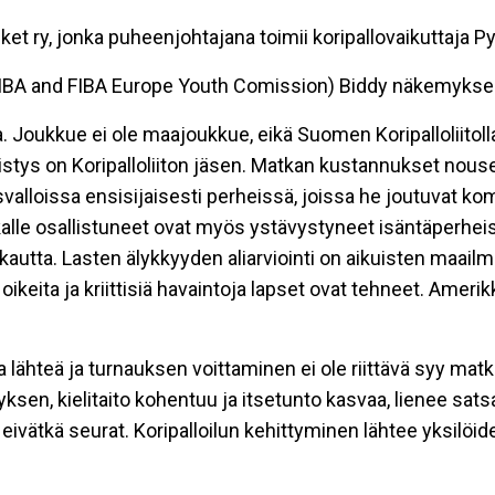
t ry, jonka puheenjohtajana toimii koripallovaikuttaja P
(FIBA and FIBA Europe Youth Comission) Biddy näkemykse
Joukkue ei ole maajoukkue, eikä Suomen Koripalloliitolla 
distys on Koripalloliiton jäsen. Matkan kustannukset nouse
valloissa ensisijaisesti perheissä, joissa he joutuvat kom
alle osallistuneet ovat myös ystävystyneet isäntäperheis
kautta. Lasten älykkyyden aliarviointi on aikuisten maail
oikeita ja kriittisiä havaintoja lapset ovat tehneet. Amer
lähteä ja turnauksen voittaminen ei ole riittävä syy mat
ksen, kielitaito kohentuu ja itsetunto kasvaa, lienee sat
jat eivätkä seurat. Koripalloilun kehittyminen lähtee yksilö